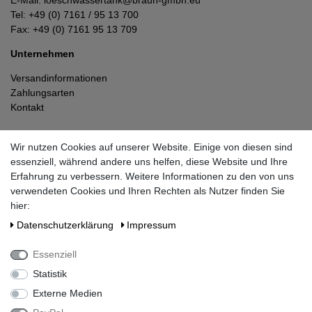
Tel:
+49 (0) 7161 / 95 13 700
Fax: +49 (0) 7161 95 13 709
Unternehmen
Versandinformationen
Zahlungsarten
Kontakt
Datenschutzerklärung
Wir nutzen Cookies auf unserer Website. Einige von diesen sind
Widerrufsrecht
essenziell, während andere uns helfen, diese Website und Ihre
Impressum
Erfahrung zu verbessern. Weitere Informationen zu den von uns
AGB
verwendeten Cookies und Ihren Rechten als Nutzer finden Sie
Vertrag widerrufen
hier:
Daten­schutz­erklärung
Impressum
Kundenservice
Essenziell
Sie haben noch eine Frage?
Statistik
loeschwassertank@braun-gmbh.eu
Externe Medien
Mo-Do:
07:30 - 12:30