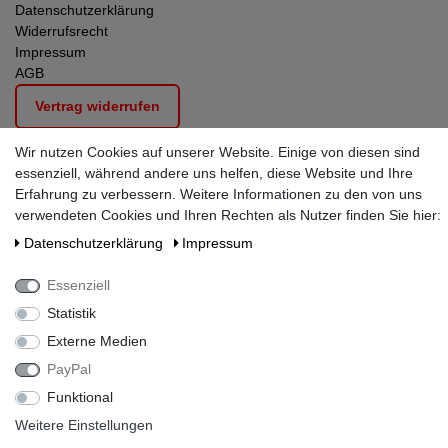
Datenschutzerklärung
Widerrufsrecht
Impressum
AGB
Vertrag widerrufen
Wir nutzen Cookies auf unserer Website. Einige von diesen sind
Kundenservice
essenziell, während andere uns helfen, diese Website und Ihre
Sie haben noch eine Frage?
Erfahrung zu verbessern. Weitere Informationen zu den von uns
loeschwassertank@braun-gmbh.eu
verwendeten Cookies und Ihren Rechten als Nutzer finden Sie hier:
Daten­schutz­erklärung
Impressum
Mo-Do:
07:30 - 12:30
13:00 - 16:30
Essenziell
Fr:
07:30 - 12:00
Statistik
Externe Medien
PayPal
Alle Preise inkl. gesetzlicher Mehrwertsteuer zzgl.
Funktional
Transportkosten bis Einbauort.
Weitere Einstellungen
© 2026 Löschwassertank.com - Alle Rechte vorbehalten.