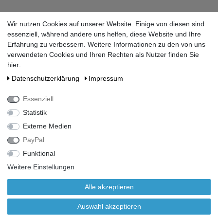
Datenschutzerklärung
Wir nutzen Cookies auf unserer Website. Einige von diesen sind
Widerrufsrecht
essenziell, während andere uns helfen, diese Website und Ihre
Impressum
Erfahrung zu verbessern. Weitere Informationen zu den von uns
AGB
verwendeten Cookies und Ihren Rechten als Nutzer finden Sie
Vertrag widerrufen
hier:
Daten­schutz­erklärung
Impressum
Kundenservice
Essenziell
Sie haben noch eine Frage?
Statistik
loeschwassertank@braun-gmbh.eu
Externe Medien
Mo-Do:
07:30 - 12:30
PayPal
13:00 - 16:30
Funktional
Fr:
07:30 - 12:00
Weitere Einstellungen
Alle akzeptieren
Alle Preise inkl. gesetzlicher Mehrwertsteuer zzgl.
Auswahl akzeptieren
Transportkosten bis Einbauort.