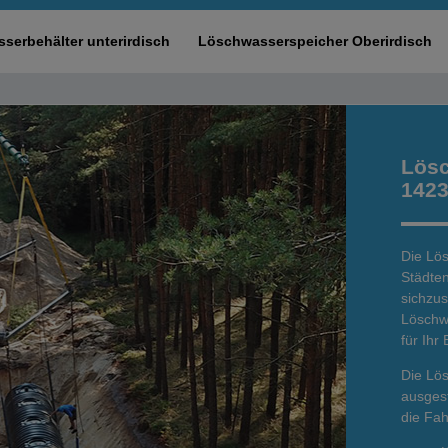
serbehälter unterirdisch
Löschwasserspeicher Oberirdisch
Lösc
1423
Die Lös
Städte
sichzus
Löschwa
für Ihr
Die Lö
ausgest
die Fa