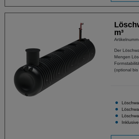
Löschw
m³
Artikelnum
Der Löschwa
Mengen Lösch
Formstabilit
(optional bi
Löschwas
Löschwa
Löschwas
Inklusiv