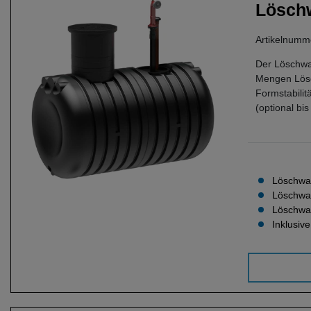
Löschw
Artikelnum
Der Löschwa
Mengen Lösch
Formstabilit
(optional bi
Löschwas
Löschwa
Löschwas
Inklusiv