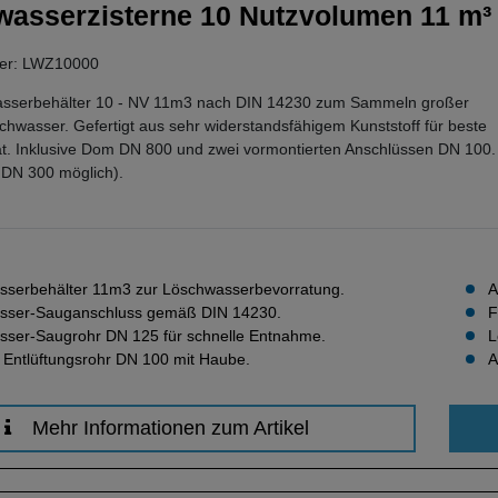
asserzisterne 10 Nutzvolumen 11 m³
mer: LWZ10000
sserbehälter 10 - NV 11m3 nach DIN 14230 zum Sammeln großer
wasser. Gefertigt aus sehr widerstandsfähigem Kunststoff für beste
ät. Inklusive Dom DN 800 und zwei vormontierten Anschlüssen DN 100.
s DN 300 möglich).
serbehälter 11m3 zur Löschwasserbevorratung.
A
sser-Sauganschluss gemäß DIN 14230.
F
ser-Saugrohr DN 125 für schnelle Entnahme.
L
e Entlüftungsrohr DN 100 mit Haube.
A
Mehr Informationen zum Artikel