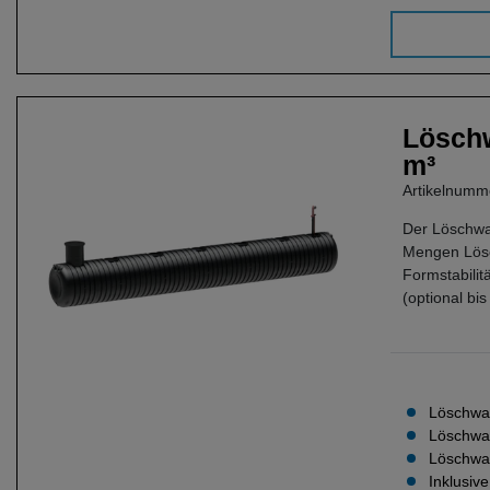
Löschw
m³
Artikelnum
Der Löschwa
Mengen Lösch
Formstabilit
(optional bi
Löschwas
Löschwa
Löschwas
Inklusiv