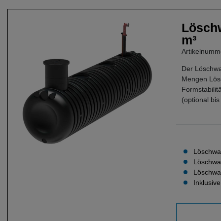
Löschw
m³
Artikelnum
Der Löschwa
Mengen Lösch
Formstabilit
(optional bi
Löschwas
Löschwa
Löschwas
Inklusiv