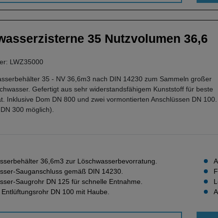
asserzisterne 35 Nutzvolumen 36,6
mer: LWZ35000
sserbehälter 35 - NV 36,6m3 nach DIN 14230 zum Sammeln großer
wasser. Gefertigt aus sehr widerstandsfähigem Kunststoff für beste
ät. Inklusive Dom DN 800 und zwei vormontierten Anschlüssen DN 100.
s DN 300 möglich).
serbehälter 36,6m3 zur Löschwasserbevorratung.
A
sser-Sauganschluss gemäß DIN 14230.
F
ser-Saugrohr DN 125 für schnelle Entnahme.
L
e Entlüftungsrohr DN 100 mit Haube.
A