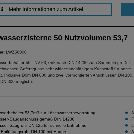
Mehr Informationen zum Artikel
asserzisterne 50 Nutzvolumen 53,7
mer: LWZ50000
sserbehälter 50 - NV 53,7m3 nach DIN 14230 zum Sammeln großer
wasser. Gefertigt aus sehr widerstandsfähigem Kunststoff für beste
ät. Inklusive Dom DN 800 und zwei vormontierten Anschlüssen DN 100.
s DN 300 möglich).
serbehälter 53,7m3 zur Löschwasserbevorratung.
A
sser-Sauganschluss gemäß DIN 14230.
F
ser-Saugrohr DN 125 für schnelle Entnahme.
L
e Entlüftungsrohr DN 100 mit Haube.
A