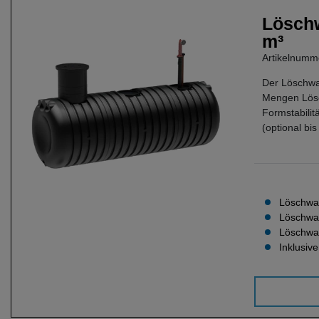
Löschw
m³
Artikelnum
Der Löschwa
Mengen Lösch
Formstabilit
(optional bi
Löschwas
Löschwa
Löschwas
Inklusiv