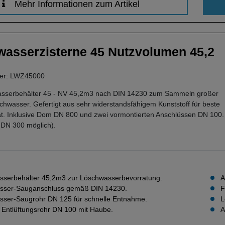
Mehr Informationen zum Artikel
asserzisterne 45 Nutzvolumen 45,2
mer: LWZ45000
sserbehälter 45 - NV 45,2m3 nach DIN 14230 zum Sammeln großer
wasser. Gefertigt aus sehr widerstandsfähigem Kunststoff für beste
ät. Inklusive Dom DN 800 und zwei vormontierten Anschlüssen DN 100.
s DN 300 möglich).
serbehälter 45,2m3 zur Löschwasserbevorratung.
A
sser-Sauganschluss gemäß DIN 14230.
F
ser-Saugrohr DN 125 für schnelle Entnahme.
L
e Entlüftungsrohr DN 100 mit Haube.
A