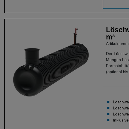
Löschw
m³
Artikelnum
Der Löschwa
Mengen Lösch
Formstabilit
(optional bi
Löschwas
Löschwa
Löschwas
Inklusiv