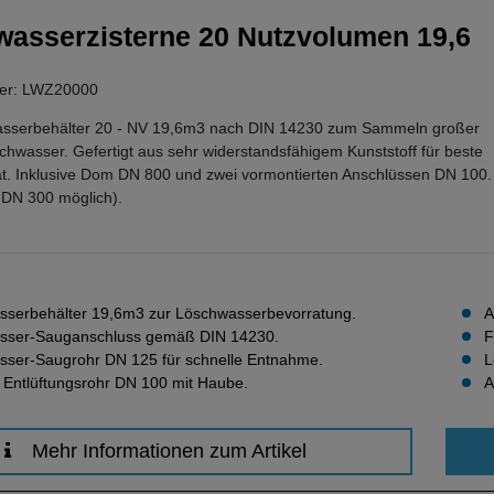
asserzisterne 20 Nutzvolumen 19,6
mer: LWZ20000
sserbehälter 20 - NV 19,6m3 nach DIN 14230 zum Sammeln großer
wasser. Gefertigt aus sehr widerstandsfähigem Kunststoff für beste
ät. Inklusive Dom DN 800 und zwei vormontierten Anschlüssen DN 100.
s DN 300 möglich).
serbehälter 19,6m3 zur Löschwasserbevorratung.
A
sser-Sauganschluss gemäß DIN 14230.
F
ser-Saugrohr DN 125 für schnelle Entnahme.
L
e Entlüftungsrohr DN 100 mit Haube.
A
Mehr Informationen zum Artikel