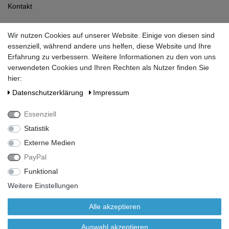
Kontakt
Datenschutzerklärung
Wir nutzen Cookies auf unserer Website. Einige von diesen sind
Widerrufsrecht
essenziell, während andere uns helfen, diese Website und Ihre
Impressum
Erfahrung zu verbessern. Weitere Informationen zu den von uns
AGB
verwendeten Cookies und Ihren Rechten als Nutzer finden Sie
Vertrag widerrufen
hier:
Daten­schutz­erklärung
Impressum
Kundenservice
Essenziell
Sie haben noch eine Frage?
Statistik
loeschwassertank@braun-gmbh.eu
Externe Medien
Mo-Do:
07:30 - 12:30
PayPal
13:00 - 16:30
Funktional
Fr:
07:30 - 12:00
Weitere Einstellungen
Alle akzeptieren
Alle Preise inkl. gesetzlicher Mehrwertsteuer zzgl.
Auswahl akzeptieren