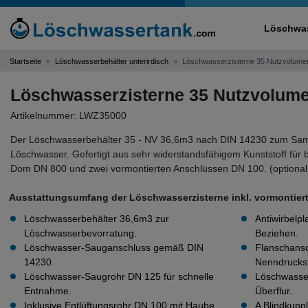
Löschwas
Startseite
Löschwasserbehälter unterirdisch
Löschwasserzisterne 35 Nutzvolume
Löschwasserzisterne 35 Nutzvolume
Artikelnummer: LWZ35000
Der Löschwasserbehälter 35 - NV 36,6m3 nach DIN 14230 zum S
Löschwasser. Gefertigt aus sehr widerstandsfähigem Kunststoff für be
Dom DN 800 und zwei vormontierten Anschlüssen DN 100. (optional 
Ausstattungsumfang der Löschwasserzisterne inkl. vormontie
Löschwasserbehälter 36,6m3 zur
Antiwirbelpl
Löschwasserbevorratung.
Beziehen.
Löschwasser-Sauganschluss gemäß DIN
Flanschansc
14230.
Nenndruckst
Löschwasser-Saugrohr DN 125 für schnelle
Löschwasse
Entnahme.
Überflur.
Inklusive Entlüftungsrohr DN 100 mit Haube.
A Blindkupp