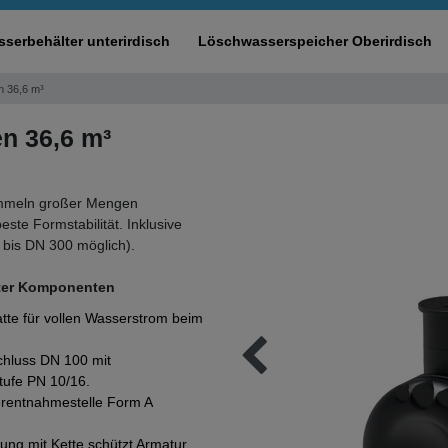
serbehälter unterirdisch
Löschwasserspeicher Oberirdisch
n 36,6 m³
n 36,6 m³
ammeln großer Mengen
ste Formstabilität. Inklusive
bis DN 300 möglich).
rter Komponenten
atte für vollen Wasserstrom beim
hluss DN 100 mit
ufe PN 10/16.
rentnahmestelle Form A
lung mit Kette schützt Armatur