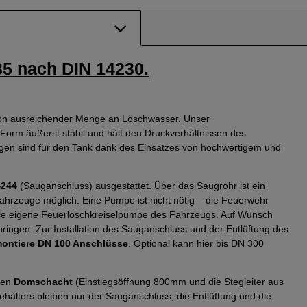
35 nach DIN 14230.
von ausreichender Menge an Löschwasser. Unser
orm äußerst stabil und hält den Druckverhältnissen des
en sind für den Tank dank des Einsatzes von hochwertigem und
4244
(Sauganschluss) ausgestattet. Über das Saugrohr ist ein
rzeuge möglich. Eine Pumpe ist nicht nötig – die Feuerwehr
die eigene Feuerlöschkreiselpumpe des Fahrzeugs. Auf Wunsch
ngen. Zur Installation des Sauganschluss und der Entlüftung des
montiere DN 100 Anschlüsse
. Optional kann hier bis DN 300
 den
Domschacht
(Einstiegsöffnung 800mm und die Stegleiter aus
hälters bleiben nur der Sauganschluss, die Entlüftung und die