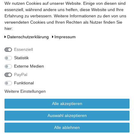
Wir nutzen Cookies auf unserer Website. Einige von diesen sind
Widerrufsrecht
essenziell, während andere uns helfen, diese Website und Ihre
Impressum
Erfahrung zu verbessern. Weitere Informationen zu den von uns
AGB
verwendeten Cookies und Ihren Rechten als Nutzer finden Sie
Vertrag widerrufen
hier:
Daten­schutz­erklärung
Impressum
Kundenservice
Essenziell
Sie haben noch eine Frage?
Statistik
loeschwassertank@braun-gmbh.eu
Externe Medien
Mo-Do:
07:30 - 12:30
PayPal
13:00 - 16:30
Funktional
Fr:
07:30 - 12:00
Weitere Einstellungen
Alle akzeptieren
Alle Preise inkl. gesetzlicher Mehrwertsteuer zzgl.
Auswahl akzeptieren
Transportkosten bis Einbauort.
© 2026 Löschwassertank.com - Alle Rechte vorbehalten.
Alle ablehnen