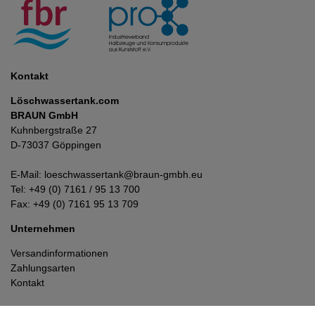
Kontakt
Löschwassertank.com
BRAUN GmbH
Kuhnbergstraße 27
D-73037 Göppingen
E-Mail:
loeschwassertank@braun-gmbh.eu
Tel:
+49 (0) 7161 / 95 13 700
Fax: +49 (0) 7161 95 13 709
Unternehmen
Versandinformationen
Zahlungsarten
Kontakt
Datenschutzerklärung